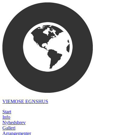
VIEMOSE EGNSHUS
Start
Info
Nyhedsbrev
Galleri
Arrangementer