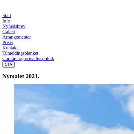
Start
Info
Nyhedsbrev
Galleri
Arrangementer
Priser
Kontakt
Tilmeldingsblanket
Cookie- og privatlivspolitik
CTA
Nymalet 2021.